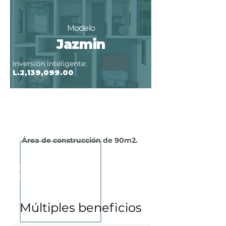
Modelo
Jazmin
Inversión inteligente:
L.2,139,099.00
3 habitaciones
Área de construcción de 90m2.
L.2,139,099.00
(Terreno +
construcción)
Múltiples beneficios